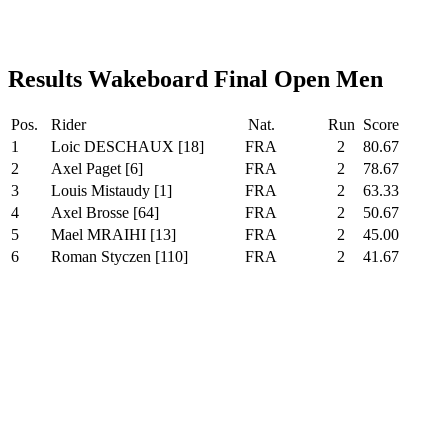
Results Wakeboard Final Open Men
Pos.
Rider
Nat.
Run
Score
1
Loic DESCHAUX [18]
FRA
2
80.67
2
Axel Paget [6]
FRA
2
78.67
3
Louis Mistaudy [1]
FRA
2
63.33
4
Axel Brosse [64]
FRA
2
50.67
5
Mael MRAIHI [13]
FRA
2
45.00
6
Roman Styczen [110]
FRA
2
41.67
powered by hardworks.nl